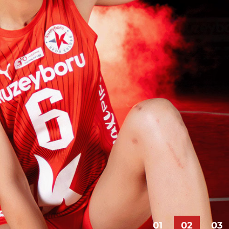
IMIZ
R