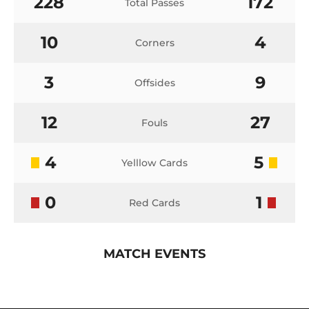
228
172
Total Passes
10
4
Corners
3
9
Offsides
12
27
Fouls
4
5
Yelllow Cards
0
1
Red Cards
MATCH EVENTS