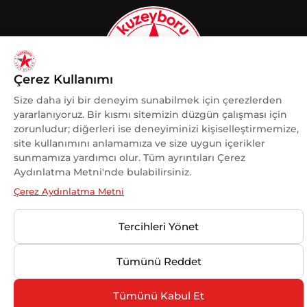
Çerez Kullanımı
Size daha iyi bir deneyim sunabilmek için çerezlerden
yararlanıyoruz. Bir kısmı sitemizin düzgün çalışması için
zorunludur; diğerleri ise deneyiminizi kişiselleştirmemize,
KADINA VE KADIN SPORUNA
site kullanımını anlamamıza ve size uygun içerikler
DESTEK
sunmamıza yardımcı olur. Tüm ayrıntıları Çerez
OLMAKTAN GURUR DUYUYORUZ.
Aydınlatma Metni'nde bulabilirsiniz.
Çerez Aydınlatma Metni
Tercihleri Yönet
© 2025 Kuzeyboru Tüm Hakları Saklıdır |
DESIGN BY
Tümünü Reddet
MaviPiksel
Tümünü Kabul Et