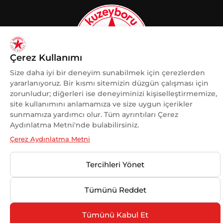
Çerez Kullanımı
Size daha iyi bir deneyim sunabilmek için çerezlerden
yararlanıyoruz. Bir kısmı sitemizin düzgün çalışması için
zorunludur; diğerleri ise deneyiminizi kişiselleştirmemize,
KADINA VE KADIN SPORUNA
site kullanımını anlamamıza ve size uygun içerikler
DESTEK
sunmamıza yardımcı olur. Tüm ayrıntıları Çerez
OLMAKTAN GURUR DUYUYORUZ.
Aydınlatma Metni'nde bulabilirsiniz.
Çerez Aydınlatma Metni
Tercihleri Yönet
© 2025 Kuzeyboru Tüm Hakları Saklıdır |
DESIGN BY
Tümünü Reddet
MaviPiksel
Tümünü Kabul Et