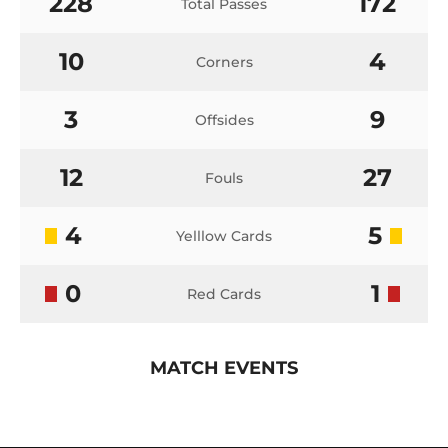
228
172
Total Passes
10
4
Corners
3
9
Offsides
12
27
Fouls
4
5
Yelllow Cards
0
1
Red Cards
MATCH EVENTS