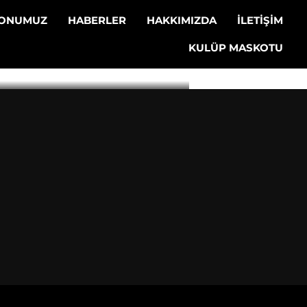
MATCHES AND
LONUMUZ
HABERLER
HAKKIMIZDA
İLETİŞİM
TOURNAMENTS
KULÜP MASKOTU