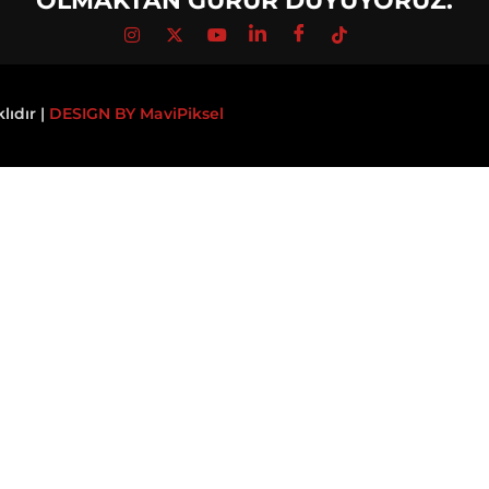
OLMAKTAN GURUR DUYUYORUZ.
ıdır |
DESIGN BY MaviPiksel