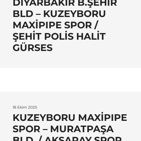
DIYARBAKIR B.ŞEHIR
BLD – KUZEYBORU
MAXIPIPE SPOR /
ŞEHIT POLIS HALIT
GÜRSES
18 Ekim 2025
KUZEYBORU MAXIPIPE
SPOR – MURATPAŞA
BLD. / AKSARAY SPOR