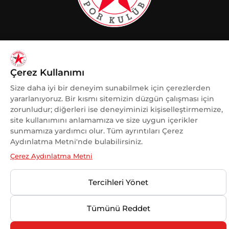
KADINA VE KADIN SPORUNA
DESTEK
OLMAKTAN GURUR DUYUYORUZ.
Çerez Kullanımı
Size daha iyi bir deneyim sunabilmek için çerezlerden
yararlanıyoruz. Bir kısmı sitemizin düzgün çalışması için
zorunludur; diğerleri ise deneyiminizi kişiselleştirmemize,
site kullanımını anlamamıza ve size uygun içerikler
© 2025 Kuzeyboru Tüm Hakları Saklıdır |
DESIGN BY
sunmamıza yardımcı olur. Tüm ayrıntıları Çerez
MaviPiksel
Aydınlatma Metni'nde bulabilirsiniz.
Çerez Aydınlatma Metni
Tercihleri Yönet
Tümünü Reddet