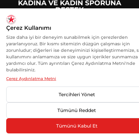
KADINA VE KADIN SPORUNA
DESTEK
OLMAKTAN GURUR DUYUYORUZ.
Çerez Kullanımı
Size daha iyi bir deneyim sunabilmek için çerezlerden
yararlanıyoruz. Bir kısmı sitemizin düzgün çalışması için
zorunludur; diğerleri ise deneyiminizi kişiselleştirmemize, s
© 2025 Kuzeyboru Tüm Hakları Saklıdır |
DESIGN BY
kullanımını anlamamıza ve size uygun içerikler sunmamıza
MaviPiksel
yardımcı olur. Tüm ayrıntıları Çerez Aydınlatma Metni'nde
bulabilirsiniz.
Çerez Aydınlatma Metni
Tercihleri Yönet
Tümünü Reddet
Tümünü Kabul Et