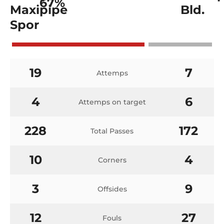
67%
19
7
Attemps
4
6
Attemps on target
228
172
Total Passes
10
4
Corners
3
9
Offsides
12
27
Fouls