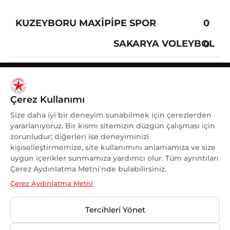
KUZEYBORU MAXIPIPE SPOR
0
SAKARYA VOLEYBOL
0
Çerez Kullanımı
Size daha iyi bir deneyim sunabilmek için çerezlerden
yararlanıyoruz. Bir kısmı sitemizin düzgün çalışması için
zorunludur; diğerleri ise deneyiminizi
kişiselleştirmemize, site kullanımını anlamamıza ve size
uygun içerikler sunmamıza yardımcı olur. Tüm ayrıntıları
KADINA VE KADIN SPORUNA
Çerez Aydınlatma Metni'nde bulabilirsiniz.
DESTEK
Çerez Aydınlatma Metni
OLMAKTAN GURUR DUYUYORUZ.
Tercihleri Yönet