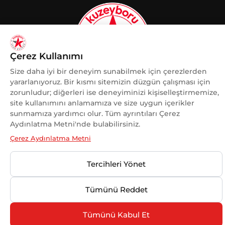
Çerez Kullanımı
Size daha iyi bir deneyim sunabilmek için çerezlerden
yararlanıyoruz. Bir kısmı sitemizin düzgün çalışması için
zorunludur; diğerleri ise deneyiminizi kişiselleştirmemize,
KADINA VE KADIN SPORUNA
site kullanımını anlamamıza ve size uygun içerikler
DESTEK
sunmamıza yardımcı olur. Tüm ayrıntıları Çerez
OLMAKTAN GURUR DUYUYORUZ.
Aydınlatma Metni'nde bulabilirsiniz.
Çerez Aydınlatma Metni
Tercihleri Yönet
© 2025 Kuzeyboru Tüm Hakları Saklıdır |
DESIGN BY
Tümünü Reddet
MaviPiksel
Tümünü Kabul Et