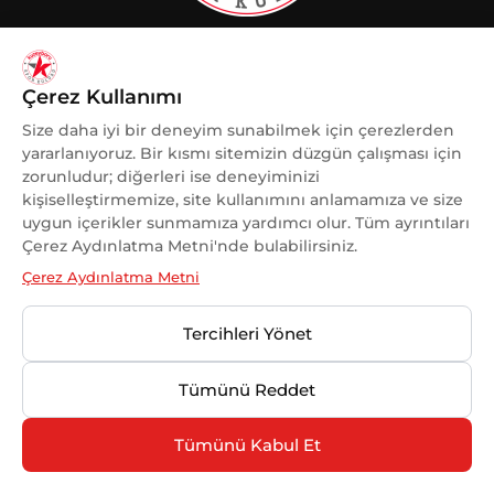
KADINA VE KADIN SPORUNA
DESTEK
Çerez Kullanımı
OLMAKTAN GURUR DUYUYORUZ.
Size daha iyi bir deneyim sunabilmek için çerezlerden
yararlanıyoruz. Bir kısmı sitemizin düzgün çalışması için
zorunludur; diğerleri ise deneyiminizi
kişiselleştirmemize, site kullanımını anlamamıza ve size
uygun içerikler sunmamıza yardımcı olur. Tüm ayrıntıları
© 2025 Kuzeyboru Tüm Hakları Saklıdır |
DESIGN BY
Çerez Aydınlatma Metni'nde bulabilirsiniz.
MaviPiksel
Çerez Aydınlatma Metni
Tercihleri Yönet
Tümünü Reddet
Tümünü Kabul Et