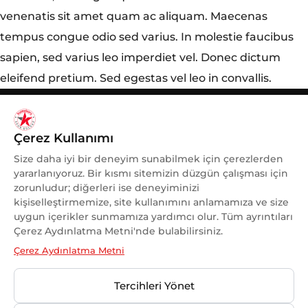
venenatis sit amet quam ac aliquam. Maecenas
tempus congue odio sed varius. In molestie faucibus
sapien, sed varius leo imperdiet vel. Donec dictum
eleifend pretium. Sed egestas vel leo in convallis.
Çerez Kullanımı
Size daha iyi bir deneyim sunabilmek için çerezlerden
yararlanıyoruz. Bir kısmı sitemizin düzgün çalışması için
zorunludur; diğerleri ise deneyiminizi
kişiselleştirmemize, site kullanımını anlamamıza ve size
uygun içerikler sunmamıza yardımcı olur. Tüm ayrıntıları
KADINA VE KADIN SPORUNA
Çerez Aydınlatma Metni'nde bulabilirsiniz.
DESTEK
Çerez Aydınlatma Metni
OLMAKTAN GURUR DUYUYORUZ.
Tercihleri Yönet