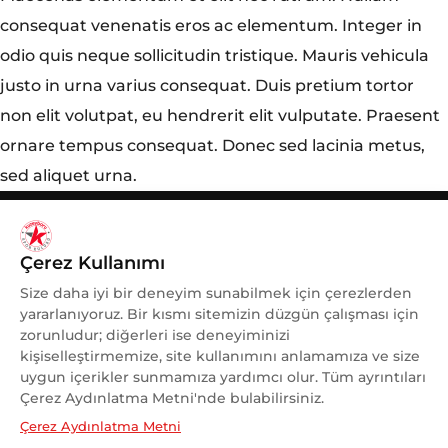
consequat venenatis eros ac elementum. Integer in
odio quis neque sollicitudin tristique. Mauris vehicula
justo in urna varius consequat. Duis pretium tortor
non elit volutpat, eu hendrerit elit vulputate. Praesent
ornare tempus consequat. Donec sed lacinia metus,
sed aliquet urna.
Çerez Kullanımı
Size daha iyi bir deneyim sunabilmek için çerezlerden
yararlanıyoruz. Bir kısmı sitemizin düzgün çalışması için
zorunludur; diğerleri ise deneyiminizi
kişiselleştirmemize, site kullanımını anlamamıza ve size
uygun içerikler sunmamıza yardımcı olur. Tüm ayrıntıları
KADINA VE KADIN SPORUNA
Çerez Aydınlatma Metni'nde bulabilirsiniz.
DESTEK
Çerez Aydınlatma Metni
OLMAKTAN GURUR DUYUYORUZ.