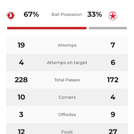
67%
33%
Ball Posession
19
7
Attemps
4
6
Attemps on target
228
172
Total Passes
10
4
Corners
3
9
Offsides
12
27
Fouls