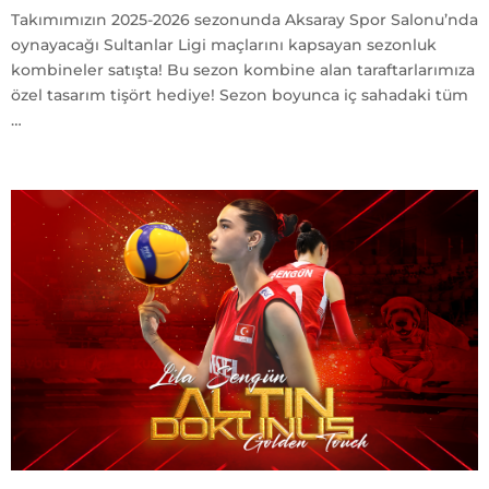
Takımımızın 2025-2026 sezonunda Aksaray Spor Salonu’nda
oynayacağı Sultanlar Ligi maçlarını kapsayan sezonluk
kombineler satışta! Bu sezon kombine alan taraftarlarımıza
özel tasarım tişört hediye! Sezon boyunca iç sahadaki tüm
…