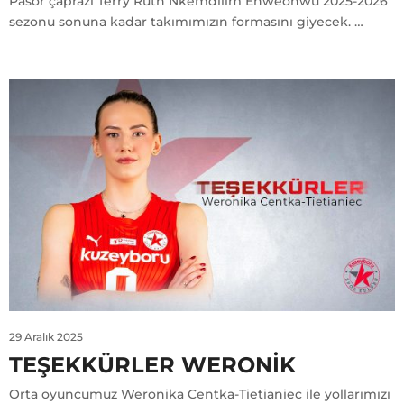
Pasör çaprazı Terry Ruth Nkemdilim Enweonwu 2025-2026
sezonu sonuna kadar takımımızın formasını giyecek. …
29 Aralık 2025
TEŞEKKÜRLER WERONIK
Orta oyuncumuz Weronika Centka-Tietianiec ile yollarımızı