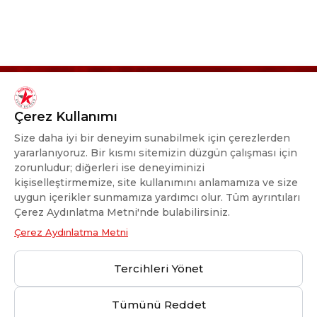
Çerez Kullanımı
Size daha iyi bir deneyim sunabilmek için çerezlerden
yararlanıyoruz. Bir kısmı sitemizin düzgün çalışması için
zorunludur; diğerleri ise deneyiminizi
kişiselleştirmemize, site kullanımını anlamamıza ve size
uygun içerikler sunmamıza yardımcı olur. Tüm ayrıntıları
KADINA VE KADIN SPORUNA
Çerez Aydınlatma Metni'nde bulabilirsiniz.
DESTEK
Çerez Aydınlatma Metni
OLMAKTAN GURUR DUYUYORUZ.
Tercihleri Yönet
Tümünü Reddet
© 2025 Kuzeyboru Tüm Hakları Saklıdır |
DESIGN BY